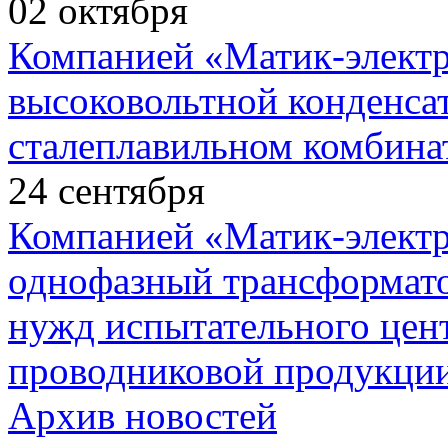
02
октября
Компанией «Матик-элект
высоковольтной конденса
сталеплавильном комбина
24
сентября
Компанией «Матик-элект
однофазный трансформато
нужд испытательного цент
проводниковой продукции
Архив новостей