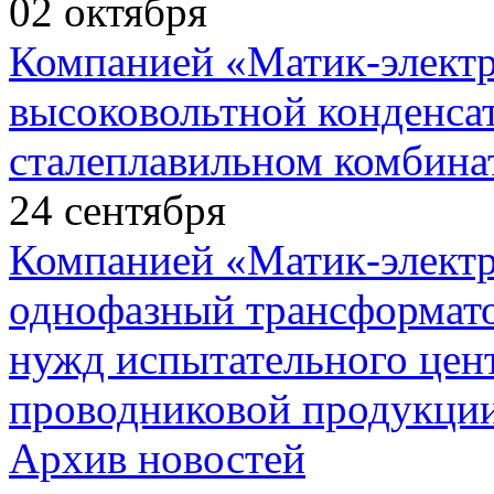
02
октября
Компанией «Матик-элект
высоковольтной конденса
сталеплавильном комбина
24
сентября
Компанией «Матик-элект
однофазный трансформато
нужд испытательного цент
проводниковой продукции
Архив новостей