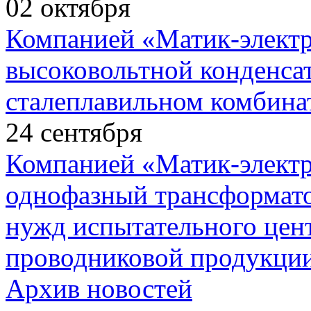
02
октября
Компанией «Матик-элект
высоковольтной конденса
сталеплавильном комбина
24
сентября
Компанией «Матик-элект
однофазный трансформато
нужд испытательного цент
проводниковой продукции
Архив новостей