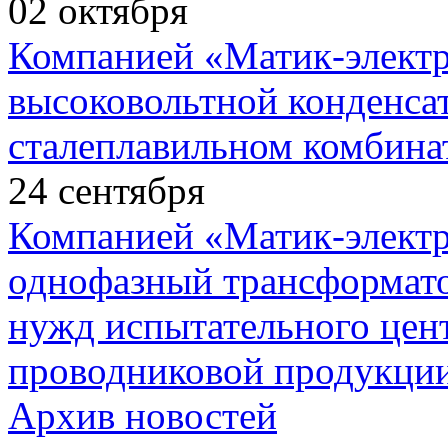
02
октября
Компанией «Матик-элект
высоковольтной конденса
сталеплавильном комбина
24
сентября
Компанией «Матик-элект
однофазный трансформато
нужд испытательного цент
проводниковой продукции
Архив новостей