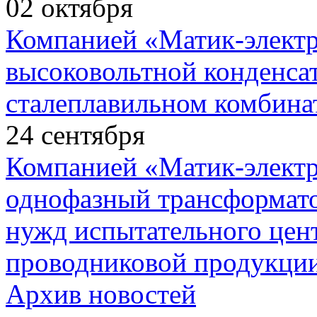
02
октября
Компанией «Матик-элект
высоковольтной конденса
сталеплавильном комбина
24
сентября
Компанией «Матик-элект
однофазный трансформато
нужд испытательного цент
проводниковой продукции
Архив новостей