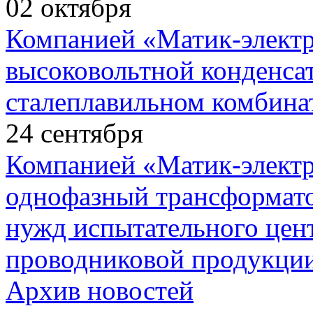
02
октября
Компанией «Матик-элект
высоковольтной конденса
сталеплавильном комбина
24
сентября
Компанией «Матик-элект
однофазный трансформато
нужд испытательного цент
проводниковой продукции
Архив новостей