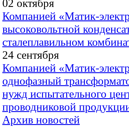
02
октября
Компанией «Матик-элект
высоковольтной конденса
сталеплавильном комбина
24
сентября
Компанией «Матик-элект
однофазный трансформато
нужд испытательного цент
проводниковой продукции
Архив новостей