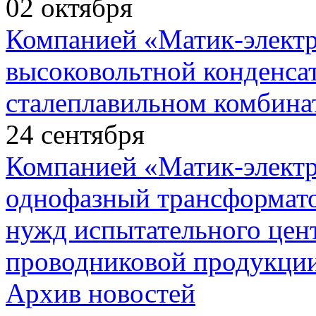
02
октября
Компанией «Матик-элект
высоковольтной конденса
сталеплавильном комбина
24
сентября
Компанией «Матик-элект
однофазный трансформато
нужд испытательного цент
проводниковой продукции
Архив новостей