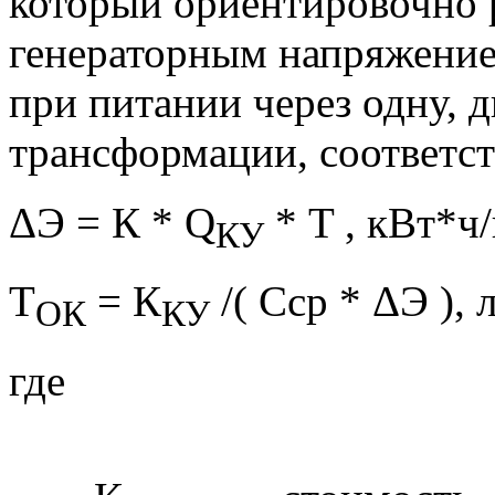
который ориентировочно 
генераторным напряжением,
при питании через одну, д
трансформации, соответст
ΔЭ = К * Q
* T , кВт*ч/
КУ
Т
= К
/( Сср * ΔЭ ), л
ОК
КУ
где