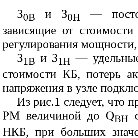
З
и З
— постоя
0В
0Н
зависящие от стоимости
регулирования мощности, 
З
и З
— удельные 
1В
1Н
стоимости КБ, потерь а
напряжения в узле подклю
Из рис.1 следует, что
РМ величиной до Q
с
ВН
НКБ, при больших знач