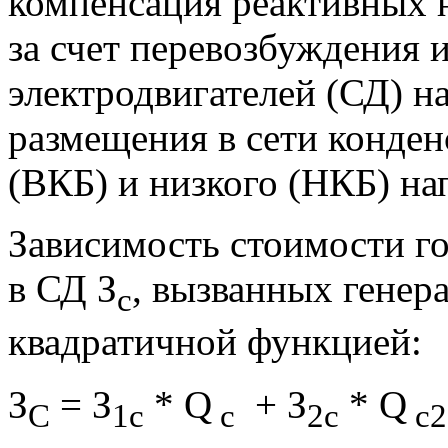
компенсация реактивных 
за счет перевозбуждения
электродвигателей (СД) н
размещения в сети конден
(ВКБ) и низкого (НКБ) на
Зависимость стоимости г
в СД З
, вызванных гене
с
квадратичной функцией:
З
= З
* Q
+ З
* Q
С
1с
с
2с
с2