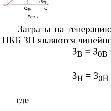
Затраты на генерац
НКБ ЗН являются линейн
З
= З
В
0В
З
= З
Н
0Н
где