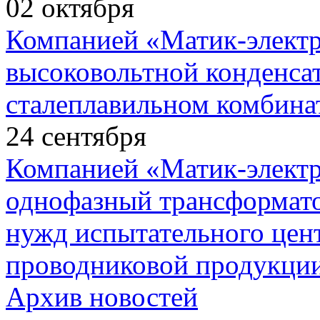
02
октября
Компанией «Матик-элект
высоковольтной конденса
сталеплавильном комбина
24
сентября
Компанией «Матик-элект
однофазный трансформато
нужд испытательного цент
проводниковой продукции
Архив новостей