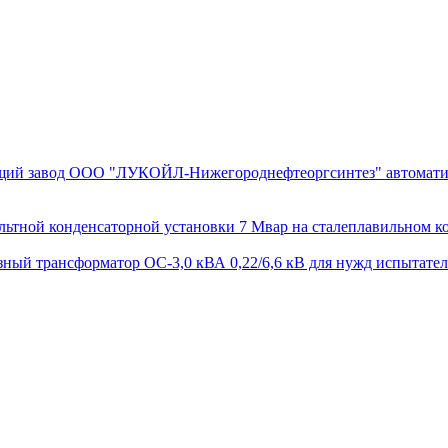
ющий завод ООО ­"ЛУКОЙЛ-Нижегороднефтеоргсинтез" автомати
тной конденсаторной установки 7 Мвар на сталеплавильном ко
й трансформатор ОС-3,0 кВА 0,22/6,6 кВ для нужд испытатель