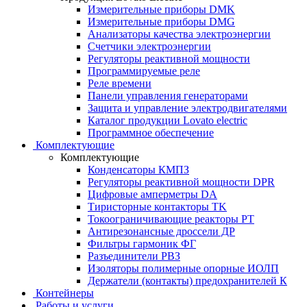
Измерительные приборы DMK
Измерительные приборы DMG
Анализаторы качества электроэнергии
Счетчики электроэнергии
Регуляторы реактивной мощности
Программируемые реле
Реле времени
Панели управления генераторами
Защита и управление электродвигателями
Каталог продукции Lovato electric
Программное обеспечение
Комплектующие
Комплектующие
Конденсаторы КМПЗ
Регуляторы реактивной мощности DPR
Цифровые амперметры DA
Тиристорные контакторы TK
Токоограничивающие реакторы РТ
Антирезонансные дроссели ДР
Фильтры гармоник ФГ
Разъединители РВЗ
Изоляторы полимерные опорные ИОЛП
Держатели (контакты) предохранителей К
Контейнеры
Работы и услуги