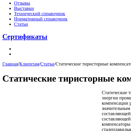
Отзывы
Выставки
Технический справочник
Нормативный справочник
Статьи
Сертификаты
Главная
/
Клиентам
/
Статьи
/
Статические тиристорные компенсат
Статические тиристорные ко
Статические 
энергии промы
компенсации р
значительным 
составляющей
составляющей 
компенсаторы 
сталеплавильн