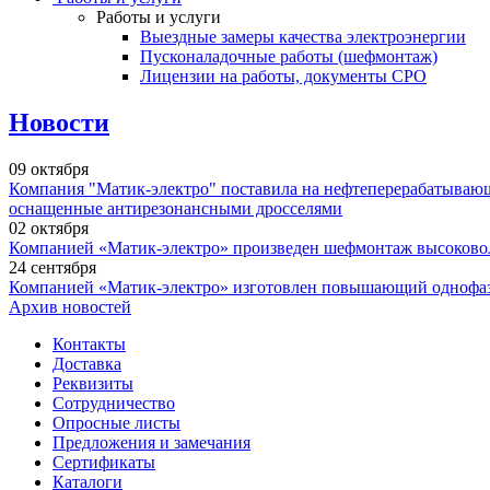
Работы и услуги
Выездные замеры качества электроэнергии
Пусконаладочные работы (шефмонтаж)
Лицензии на работы, документы СРО
Новости
09
октября
Компания "Матик-электро" поставила на нефтеперерабатыва
оснащенные антирезонансными дросселями
02
октября
Компанией «Матик-электро» произведен шефмонтаж высоковоль
24
сентября
Компанией «Матик-электро» изготовлен повышающий однофазны
Архив новостей
Контакты
Доставка
Реквизиты
Сотрудничество
Опросные листы
Предложения и замечания
Сертификаты
Каталоги