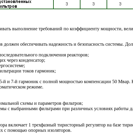
чивать выполнение требований по коэффициенту мощности, вел
в должен обеспечивать надежность и безопасность системы. Д
последовательного подключения реакторов;
их через конденсатор;
ергосистеме;
ильтрации токов гармоник;
5-й и 7-й гармоник с полной мощностью компенсации 50 Мвар. К
оматическом режиме.
имальной схемы и параметров фильтров;
емы с выбранными фильтрами при различных условиях работы д
ра включает 1 трехфазный тиристорный регулятор на базе тирис
х с помощью опорных изоляторов.