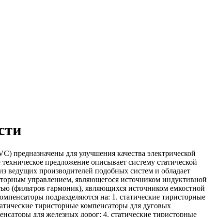
сти
) предназначены для улучшения качества электрической
 техническое предложение описывает систему статической
из ведущих производителей подобных систем и обладает
исторным управлением, являющегося источником индуктивной
ью (фильтров гармоник), являющихся источником емкостной
мпенсаторы подразделяются на: 1. статические тиристорные
статические тиристорные компенсаторы для дуговых
енсаторы для железных дорог; 4. статические тиристорные