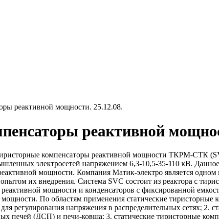
оры реактивной мощности. 25.12.08.
мпенсаторы реактивной мощно
тиристорные компенсаторы реактивной мощности ТКРМ-СТК (SVC
шленных электросетей напряжением 6,3-10,5-35-110 кВ. Данное
еактивной мощности. Компания Матик-электро является одном 
опытом их внедрения. Система SVC состоит из реактора с тир
 реактивной мощности и конденсаторов с фиксированной емкост
мощности. По областям применения статические тиристорные ко
для регулирования напряжения в распределительных сетях; 2. 
ых печей (ДСП) и печи-ковша; 3. статические тиристорные комп