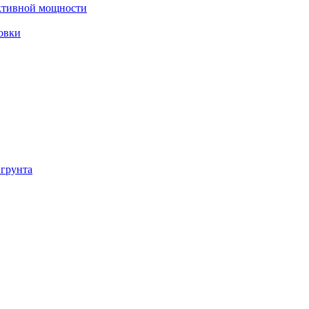
ктивной мощности
овки
 грунта